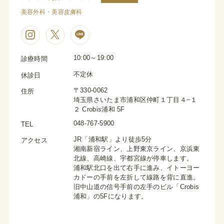
美容外科・美容皮膚科
10:00～19:00
診療時間
不定休
休診日
〒330-0062
住所
埼玉県さいたま市浦和区仲町１丁目４−１
２ Crobis浦和 5F
048-767-5900
TEL
JR「浦和駅」より徒歩5分
アクセス
湘南新宿ライン、上野東京ライン、京浜東
北線、高崎線、宇都宮線が停車します。
浦和駅北口を出て右手に進み、イトーヨー
カドーの手前を左折して線路を背に直進。
旧中山道の信号手前の左手のビル「Crobis
浦和」の5Fになります。