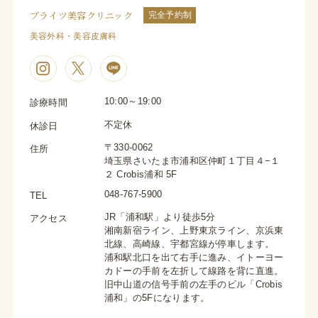
ブライツ美容クリニック
完全予約制
美容外科・美容皮膚科
10:00～19:00
診療時間
不定休
休診日
〒330-0062
住所
埼玉県さいたま市浦和区仲町１丁目４−１
２ Crobis浦和 5F
048-767-5900
TEL
JR「浦和駅」より徒歩5分
アクセス
湘南新宿ライン、上野東京ライン、京浜東
北線、高崎線、宇都宮線が停車します。
浦和駅北口を出て右手に進み、イトーヨー
カドーの手前を左折して線路を背に直進。
旧中山道の信号手前の左手のビル「Crobis
浦和」の5Fになります。