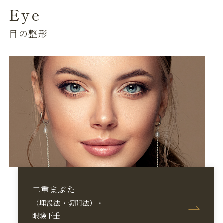
Eye
目の整形
二重まぶた
（埋没法・切開法）・
眼瞼下垂