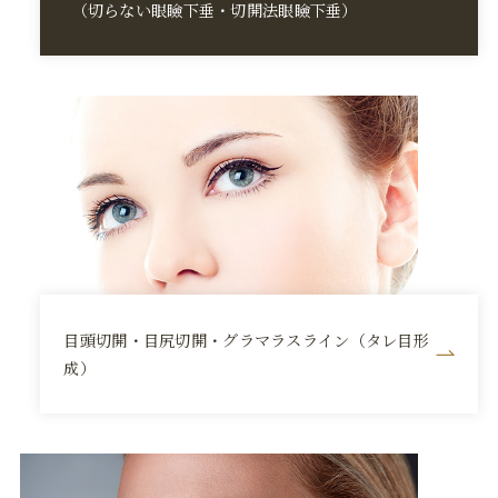
（切らない眼瞼下垂・
切開法眼瞼下垂）
目頭切開・目尻切開・グラマラスライン（タレ目形
成）