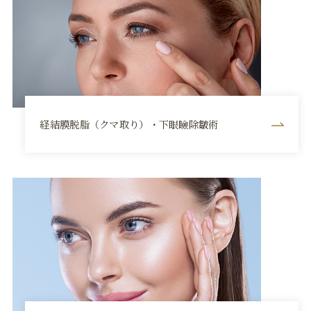
経結膜脱脂（クマ取り）・下眼瞼除皺術