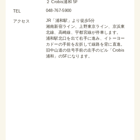
２ Crobis浦和 5F
048-767-5900
TEL
JR「浦和駅」より徒歩5分
アクセス
湘南新宿ライン、上野東京ライン、京浜東
北線、高崎線、宇都宮線が停車します。
浦和駅北口を出て右手に進み、イトーヨー
カドーの手前を左折して線路を背に直進。
旧中山道の信号手前の左手のビル「Crobis
浦和」の5Fになります。