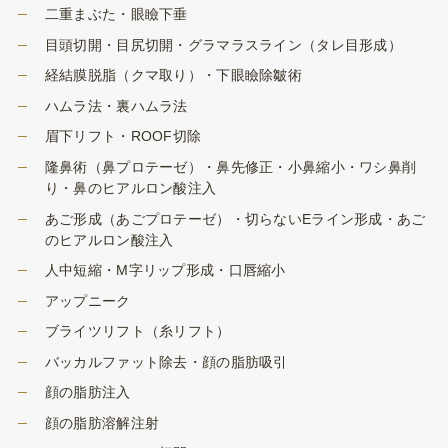
二重まぶた・眼瞼下垂
目頭切開・目尻切開・グラマラスライン（タレ目形成）
経結膜脱脂（クマ取り）・下眼瞼除皺術
ハムラ法・裏ハムラ法
眉下リフト・ROOF切除
隆鼻術（鼻プロテーゼ）・鼻先修正・小鼻縮小・ワシ鼻削
り・鼻のヒアルロン酸注入
あご形成（あごプロテーゼ）・切らないEライン形成・あご
のヒアルロン酸注入
人中短縮・M字リップ形成・口唇縮小
アップニーク
ブライツリフト（糸リフト）
バッカルファット除去・顔の脂肪吸引
顔の脂肪注入
顔の脂肪溶解注射