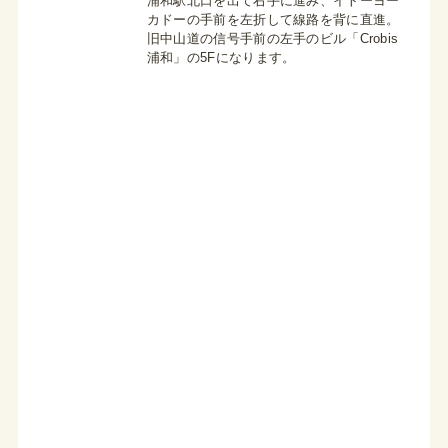
浦和駅北口を出て右手に進み、イトーヨー
カドーの手前を左折して線路を背に直進。
旧中山道の信号手前の左手のビル「Crobis
浦和」の5Fになります。