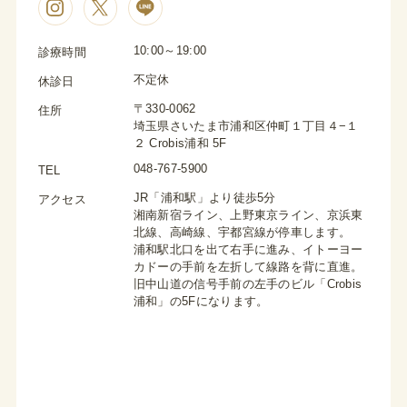
10:00～19:00
診療時間
不定休
休診日
〒330-0062
住所
埼玉県さいたま市浦和区仲町１丁目４−１
２ Crobis浦和 5F
048-767-5900
TEL
JR「浦和駅」より徒歩5分
アクセス
湘南新宿ライン、上野東京ライン、京浜東
北線、高崎線、宇都宮線が停車します。
浦和駅北口を出て右手に進み、イトーヨー
カドーの手前を左折して線路を背に直進。
旧中山道の信号手前の左手のビル「Crobis
浦和」の5Fになります。