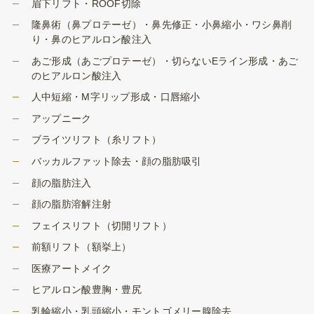
眉下リフト・ROOF切除
隆鼻術（鼻プロテーゼ）・鼻先修正・小鼻縮小・ワシ鼻削
り・鼻のヒアルロン酸注入
あご形成（あごプロテーゼ）・切らないEライン形成・あご
のヒアルロン酸注入
人中短縮・M字リップ形成・口唇縮小
アップニーク
ブライツリフト（糸リフト）
バッカルファット除去・顔の脂肪吸引
顔の脂肪注入
顔の脂肪溶解注射
フェイスリフト（切開リフト）
前額リフト（額挙上）
医療アートメイク
ヒアルロン酸豊胸・豊尻
乳輪縮小・乳頭縮小・モントゴメリー腺除去