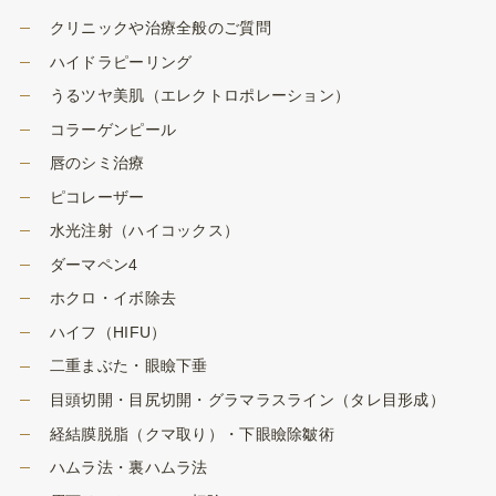
クリニックや治療全般のご質問
ハイドラピーリング
うるツヤ美肌（エレクトロポレーション）
コラーゲンピール
唇のシミ治療
ピコレーザー
水光注射（ハイコックス）
ダーマペン4
ホクロ・イボ除去
ハイフ（HIFU）
二重まぶた・眼瞼下垂
目頭切開・目尻切開・グラマラスライン（タレ目形成）
経結膜脱脂（クマ取り）・下眼瞼除皺術
ハムラ法・裏ハムラ法