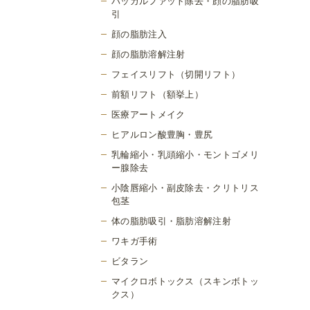
バッカルファット除去・顔の脂肪吸
引
顔の脂肪注入
顔の脂肪溶解注射
フェイスリフト（切開リフト）
前額リフト（額挙上）
医療アートメイク
ヒアルロン酸豊胸・豊尻
乳輪縮小・乳頭縮小・モントゴメリ
ー腺除去
小陰唇縮小・副皮除去・クリトリス
包茎
体の脂肪吸引・脂肪溶解注射
ワキガ手術
ビタラン
マイクロボトックス（スキンボトッ
クス）