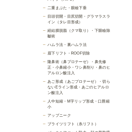
二重まぶた・眼瞼下垂
目頭切開・目尻切開・グラマラスラ
イン（タレ目形成）
経結膜脱脂（クマ取り）・下眼瞼除
皺術
ハムラ法・裏ハムラ法
眉下リフト・ROOF切除
隆鼻術（鼻プロテーゼ）・鼻先修
正・小鼻縮小・ワシ鼻削り・鼻のヒ
アルロン酸注入
あご形成（あごプロテーゼ）・切ら
ないEライン形成・あごのヒアルロ
ン酸注入
人中短縮・M字リップ形成・口唇縮
小
アップニーク
ブライツリフト（糸リフト）