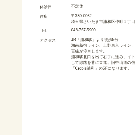
不定休
休診日
〒330-0062
住所
埼玉県さいたま市浦和区仲町１丁目４−１
048-767-5900
TEL
JR「浦和駅」より徒歩5分
アクセス
湘南新宿ライン、上野東京ライン
宮線が停車します。
浦和駅北口を出て右手に進み、イ
して線路を背に直進。旧中山道の
「Crobis浦和」の5Fになります。