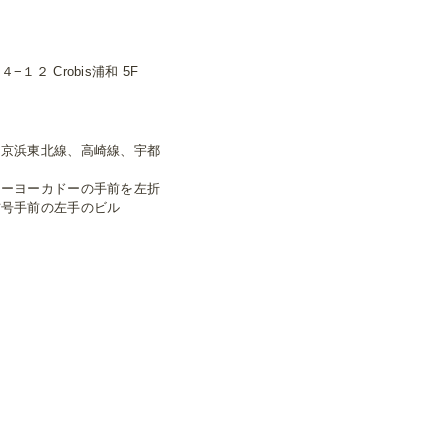
２ Crobis浦和 5F
、京浜東北線、高崎線、宇都
トーヨーカドーの手前を左折
信号手前の左手のビル