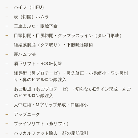
ハイフ（HIFU）
表（切開）ハムラ
二重まぶた・眼瞼下垂
目頭切開・目尻切開・グラマラスライン（タレ目形成）
経結膜脱脂（クマ取り）・下眼瞼除皺術
裏ハムラ法
眉下リフト・ROOF切除
隆鼻術（鼻プロテーゼ）・鼻先修正・小鼻縮小・ワシ鼻削
り・鼻のヒアルロン酸注入
あご形成（あごプロテーゼ）・切らないEライン形成・あご
のヒアルロン酸注入
人中短縮・M字リップ形成・口唇縮小
アップニーク
ブライツリフト（糸リフト）
バッカルファット除去・顔の脂肪吸引