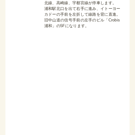
北線、高崎線、宇都宮線が停車します。
浦和駅北口を出て右手に進み、イトーヨー
カドーの手前を左折して線路を背に直進。
旧中山道の信号手前の左手のビル「Crobis
浦和」の5Fになります。