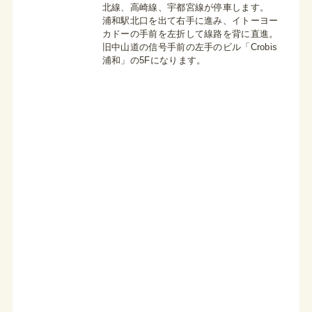
北線、高崎線、宇都宮線が停車します。
浦和駅北口を出て右手に進み、イトーヨー
カドーの手前を左折して線路を背に直進。
旧中山道の信号手前の左手のビル「Crobis
浦和」の5Fになります。