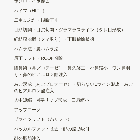
ホクロ・イボ除去
ハイフ（HIFU）
二重まぶた・眼瞼下垂
目頭切開・目尻切開・グラマラスライン（タレ目形成）
経結膜脱脂（クマ取り）・下眼瞼除皺術
ハムラ法・裏ハムラ法
眉下リフト・ROOF切除
隆鼻術（鼻プロテーゼ）・鼻先修正・小鼻縮小・ワシ鼻削
り・鼻のヒアルロン酸注入
あご形成（あごプロテーゼ）・切らないEライン形成・あご
のヒアルロン酸注入
人中短縮・M字リップ形成・口唇縮小
アップニーク
ブライツリフト（糸リフト）
バッカルファット除去・顔の脂肪吸引
顔の脂肪注入