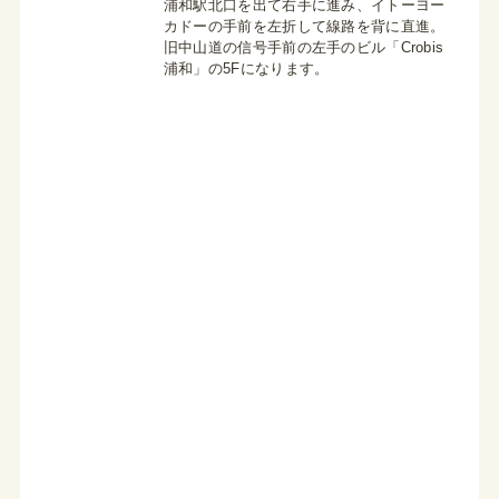
浦和駅北口を出て右手に進み、イトーヨー
カドーの手前を左折して線路を背に直進。
旧中山道の信号手前の左手のビル「Crobis
浦和」の5Fになります。