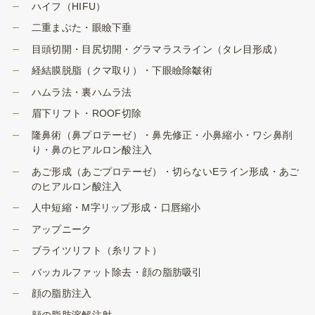
ハイフ（HIFU）
二重まぶた・眼瞼下垂
目頭切開・目尻切開・グラマラスライン（タレ目形成）
経結膜脱脂（クマ取り）・下眼瞼除皺術
ハムラ法・裏ハムラ法
眉下リフト・ROOF切除
隆鼻術（鼻プロテーゼ）・鼻先修正・小鼻縮小・ワシ鼻削
り・鼻のヒアルロン酸注入
あご形成（あごプロテーゼ）・切らないEライン形成・あご
のヒアルロン酸注入
人中短縮・M字リップ形成・口唇縮小
アップニーク
ブライツリフト（糸リフト）
バッカルファット除去・顔の脂肪吸引
顔の脂肪注入
顔の脂肪溶解注射