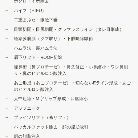
ホクロ・イボ除去
ハイフ（HIFU）
二重まぶた・眼瞼下垂
目頭切開・目尻切開・グラマラスライン（タレ目形成）
経結膜脱脂（クマ取り）・下眼瞼除皺術
ハムラ法・裏ハムラ法
眉下リフト・ROOF切除
隆鼻術（鼻プロテーゼ）・鼻先修正・小鼻縮小・ワシ鼻削
り・鼻のヒアルロン酸注入
あご形成（あごプロテーゼ）・切らないEライン形成・あご
のヒアルロン酸注入
人中短縮・M字リップ形成・口唇縮小
アップニーク
ブライツリフト（糸リフト）
バッカルファット除去・顔の脂肪吸引
顔の脂肪注入