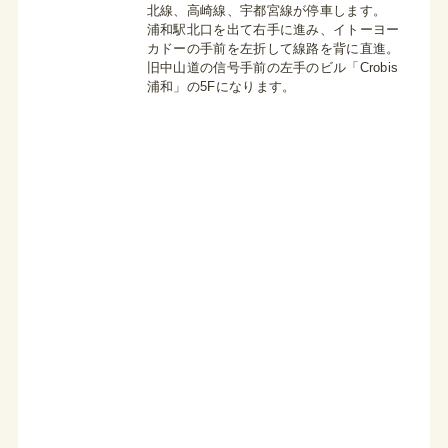
北線、高崎線、宇都宮線が停車します。
浦和駅北口を出て右手に進み、イトーヨー
カドーの手前を左折して線路を背に直進。
旧中山道の信号手前の左手のビル「Crobis
浦和」の5Fになります。