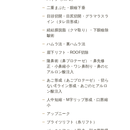
二重まぶた・眼瞼下垂
目頭切開・目尻切開・グラマラスラ
イン（タレ目形成）
経結膜脱脂（クマ取り）・下眼瞼除
皺術
ハムラ法・裏ハムラ法
眉下リフト・ROOF切除
隆鼻術（鼻プロテーゼ）・鼻先修
正・小鼻縮小・ワシ鼻削り・鼻のヒ
アルロン酸注入
あご形成（あごプロテーゼ）・切ら
ないEライン形成・あごのヒアルロ
ン酸注入
人中短縮・M字リップ形成・口唇縮
小
アップニーク
ブライツリフト（糸リフト）