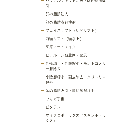
バッカルファット除去・顔の脂肪吸
引
顔の脂肪注入
顔の脂肪溶解注射
フェイスリフト（切開リフト）
前額リフト（額挙上）
医療アートメイク
ヒアルロン酸豊胸・豊尻
乳輪縮小・乳頭縮小・モントゴメリ
ー腺除去
小陰唇縮小・副皮除去・クリトリス
包茎
体の脂肪吸引・脂肪溶解注射
ワキガ手術
ビタラン
マイクロボトックス（スキンボトッ
クス）