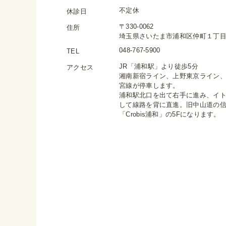
不定休
休診日
〒330-0062
住所
埼玉県さいたま市浦和区仲町１丁目４−１
048-767-5900
TEL
JR「浦和駅」より徒歩5分
アクセス
湘南新宿ライン、上野東京ライン
宮線が停車します。
浦和駅北口を出て右手に進み、イ
して線路を背に直進。旧中山道の
「Crobis浦和」の5Fになります。