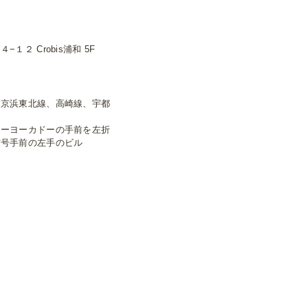
２ Crobis浦和 5F
、京浜東北線、高崎線、宇都
トーヨーカドーの手前を左折
信号手前の左手のビル