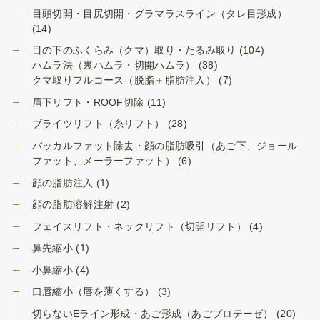
目頭切開・目尻切開・グラマラスライン（タレ目形成）
(14)
目の下のふくらみ（クマ）取り・たるみ取り
(104)
ハムラ法（裏ハムラ・切開ハムラ）
(38)
クマ取りフルコース（脱脂＋脂肪注入）
(7)
眉下リフト・ROOF切除
(11)
ブライツリフト（糸リフト）
(28)
バッカルファット除去・顔の脂肪吸引（あご下、ジョール
ファット、メーラーファット）
(6)
顔の脂肪注入
(1)
顔の脂肪溶解注射
(2)
フェイスリフト・ネックリフト（切開リフト）
(4)
鼻先縮小
(1)
小鼻縮小
(4)
口唇縮小（唇を薄くする）
(3)
切らないEライン形成・あご形成（あごプロテーゼ）
(20)