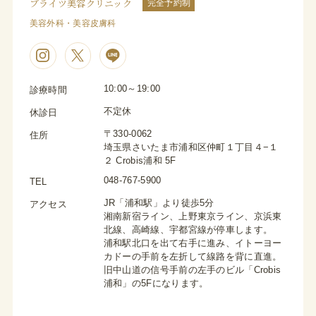
ブライツ美容クリニック
完全予約制
美容外科・美容皮膚科
10:00～19:00
診療時間
不定休
休診日
〒330-0062
住所
埼玉県さいたま市浦和区仲町１丁目４−１
２ Crobis浦和 5F
048-767-5900
TEL
JR「浦和駅」より徒歩5分
アクセス
湘南新宿ライン、上野東京ライン、京浜東
北線、高崎線、宇都宮線が停車します。
浦和駅北口を出て右手に進み、イトーヨー
カドーの手前を左折して線路を背に直進。
旧中山道の信号手前の左手のビル「Crobis
浦和」の5Fになります。