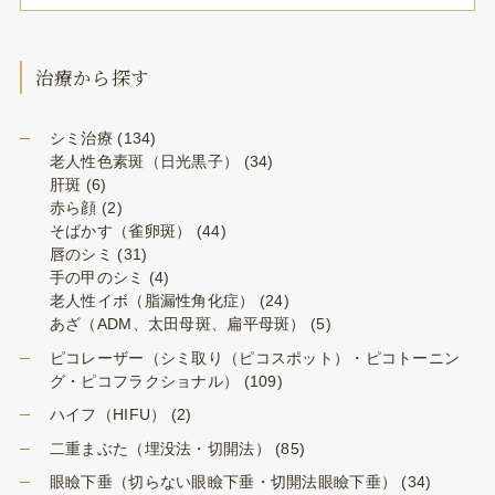
治療から探す
シミ治療
(134)
老人性色素斑（日光黒子）
(34)
肝斑
(6)
赤ら顔
(2)
そばかす（雀卵斑）
(44)
唇のシミ
(31)
手の甲のシミ
(4)
老人性イボ（脂漏性角化症）
(24)
あざ（ADM、太田母斑、扁平母斑）
(5)
ピコレーザー（シミ取り（ピコスポット）・ピコトーニン
グ・ピコフラクショナル）
(109)
ハイフ（HIFU）
(2)
二重まぶた（埋没法・切開法）
(85)
眼瞼下垂（切らない眼瞼下垂・切開法眼瞼下垂）
(34)