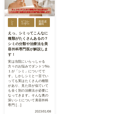
シ
ピコレ
美容皮
ミ
ーザー
膚科
えっ、シミってこんなに
種類がたくさんあるの？
シミの分類や治療法を美
容外科専門医が解説しま
す！
実は当院にいらっしゃる
方々のお悩みでダントツNo.
１が「シミ」についてで
す。しかしシミと一言でい
っても実はたくさんの種類
があり、見た目が似ていて
も全く別の治療法が必要に
なってきます。そんな奥の
深いシミについて美容外科
専門 […]
2023/01/08