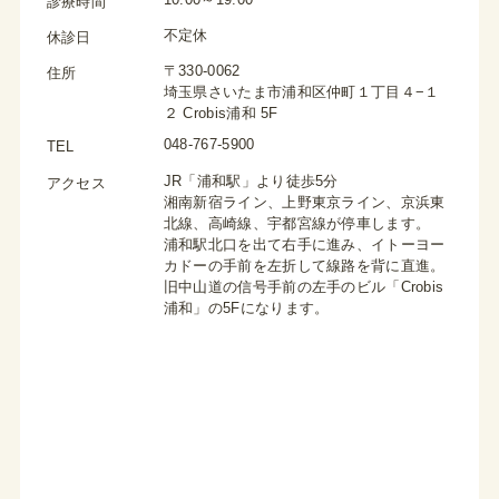
診療時間
不定休
休診日
〒330-0062
住所
埼玉県さいたま市浦和区仲町１丁目４−１
２ Crobis浦和 5F
048-767-5900
TEL
JR「浦和駅」より徒歩5分
アクセス
湘南新宿ライン、上野東京ライン、京浜東
北線、高崎線、宇都宮線が停車します。
浦和駅北口を出て右手に進み、イトーヨー
カドーの手前を左折して線路を背に直進。
旧中山道の信号手前の左手のビル「Crobis
浦和」の5Fになります。