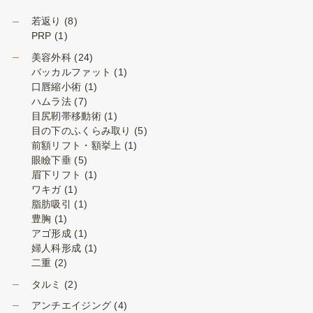
若返り
(8)
PRP
(1)
美容外科
(24)
バッカルファット
(1)
口唇縮小術
(1)
ハムラ法
(7)
目尻靭帯移動術
(1)
目の下のふくらみ取り
(5)
前額リフト・額挙上
(1)
眼瞼下垂
(5)
眉下リフト
(1)
ワキガ
(1)
脂肪吸引
(1)
豊胸
(1)
アゴ形成
(1)
婦人科形成
(1)
二重
(2)
タルミ
(2)
アンチエイジング
(4)