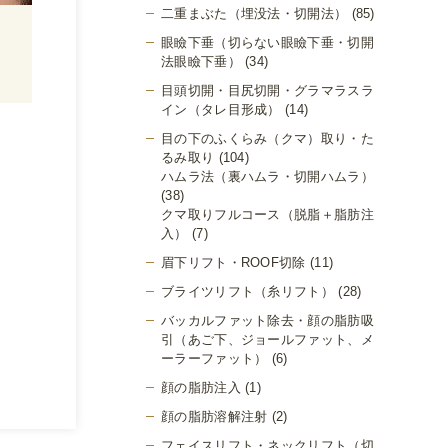
二重まぶた（埋没法・切開法）
(85)
眼瞼下垂（切らない眼瞼下垂・切開
法眼瞼下垂）
(34)
目頭切開・目尻切開・グラマラスラ
イン（タレ目形成）
(14)
目の下のふくらみ（クマ）取り・た
るみ取り
(104)
ハムラ法（裏ハムラ・切開ハムラ）
(38)
クマ取りフルコース（脱脂＋脂肪注
入）
(7)
眉下リフト・ROOF切除
(11)
ブライツリフト（糸リフト）
(28)
バッカルファット除去・顔の脂肪吸
引（あご下、ジョールファット、メ
ーラーファット）
(6)
顔の脂肪注入
(1)
顔の脂肪溶解注射
(2)
フェイスリフト・ネックリフト（切