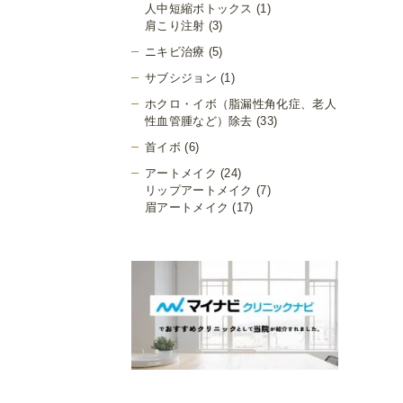
人中短縮ボトックス
(1)
肩こり注射
(3)
ニキビ治療
(5)
サブシジョン
(1)
ホクロ・イボ（脂漏性角化症、老人
性血管腫など）除去
(33)
首イボ
(6)
アートメイク
(24)
リップアートメイク
(7)
眉アートメイク
(17)