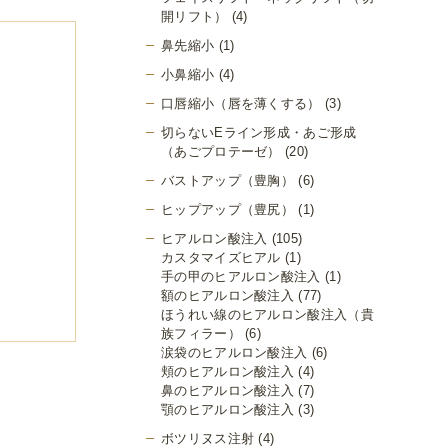
開リフト）
(4)
鼻先縮小
(1)
小鼻縮小
(4)
口唇縮小（唇を薄くする）
(3)
切らないEライン形成・あご形成
（あごプロテーゼ）
(20)
バストアップ（豊胸）
(6)
ヒップアップ（豊尻）
(1)
ヒアルロン酸注入
(105)
カスタマイズヒアル
(1)
手の甲のヒアルロン酸注入
(1)
額のヒアルロン酸注入
(77)
ほうれい線のヒアルロン酸注入（貴
族フィラー）
(6)
涙袋のヒアルロン酸注入
(6)
頬のヒアルロン酸注入
(4)
鼻のヒアルロン酸注入
(7)
顎のヒアルロン酸注入
(3)
ボツリヌス注射
(4)