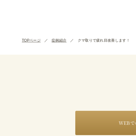
TOPページ
症例紹介
クマ取りで疲れ目改善します！
WEBで