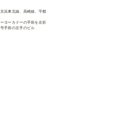
、京浜東北線、高崎線、宇都
トーヨーカドーの手前を左折
信号手前の左手のビル