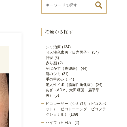
治療から探す
シミ治療
(134)
老人性色素斑（日光黒子）
(34)
肝斑
(6)
赤ら顔
(2)
そばかす（雀卵斑）
(44)
唇のシミ
(31)
手の甲のシミ
(4)
老人性イボ（脂漏性角化症）
(24)
あざ（ADM、太田母斑、扁平母
斑）
(5)
ピコレーザー（シミ取り（ピコスポ
ット）・ピコトーニング・ピコフラ
クショナル）
(109)
ハイフ（HIFU）
(2)