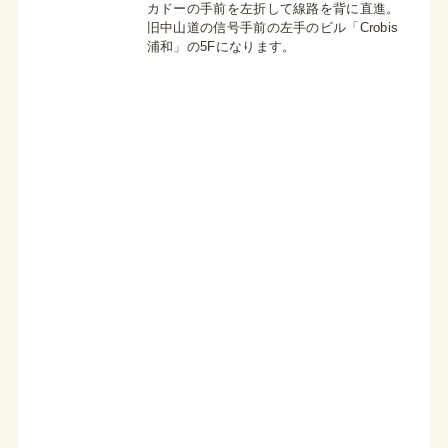
カドーの手前を左折して線路を背に直進。
旧中山道の信号手前の左手のビル「Crobis
浦和」の5Fになります。