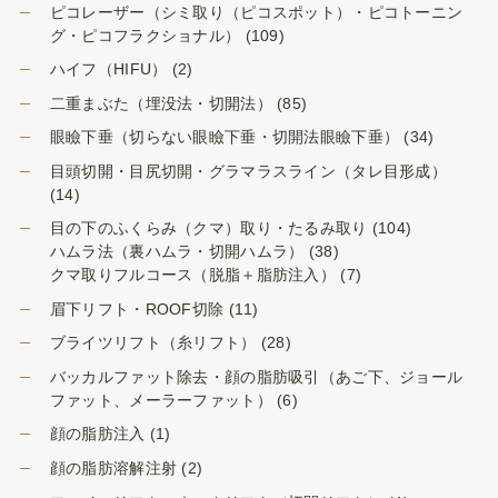
ピコレーザー（シミ取り（ピコスポット）・ピコトーニン
グ・ピコフラクショナル）
(109)
ハイフ（HIFU）
(2)
二重まぶた（埋没法・切開法）
(85)
眼瞼下垂（切らない眼瞼下垂・切開法眼瞼下垂）
(34)
目頭切開・目尻切開・グラマラスライン（タレ目形成）
(14)
目の下のふくらみ（クマ）取り・たるみ取り
(104)
ハムラ法（裏ハムラ・切開ハムラ）
(38)
クマ取りフルコース（脱脂＋脂肪注入）
(7)
眉下リフト・ROOF切除
(11)
ブライツリフト（糸リフト）
(28)
バッカルファット除去・顔の脂肪吸引（あご下、ジョール
ファット、メーラーファット）
(6)
顔の脂肪注入
(1)
顔の脂肪溶解注射
(2)