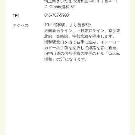
埼玉県さいたま市浦和区仲町１丁目４−１
２ Crobis浦和 5F
048-767-5900
TEL
JR「浦和駅」より徒歩5分
アクセス
湘南新宿ライン、上野東京ライン、京浜東
北線、高崎線、宇都宮線が停車します。
浦和駅北口を出て右手に進み、イトーヨー
カドーの手前を左折して線路を背に直進。
旧中山道の信号手前の左手のビル「Crobis
浦和」の5Fになります。