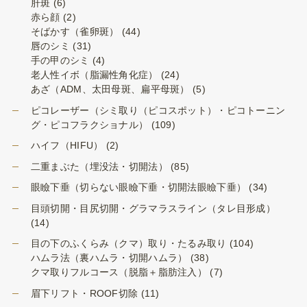
肝斑
(6)
赤ら顔
(2)
そばかす（雀卵斑）
(44)
唇のシミ
(31)
手の甲のシミ
(4)
老人性イボ（脂漏性角化症）
(24)
あざ（ADM、太田母斑、扁平母斑）
(5)
ピコレーザー（シミ取り（ピコスポット）・ピコトーニン
グ・ピコフラクショナル）
(109)
ハイフ（HIFU）
(2)
二重まぶた（埋没法・切開法）
(85)
眼瞼下垂（切らない眼瞼下垂・切開法眼瞼下垂）
(34)
目頭切開・目尻切開・グラマラスライン（タレ目形成）
(14)
目の下のふくらみ（クマ）取り・たるみ取り
(104)
ハムラ法（裏ハムラ・切開ハムラ）
(38)
クマ取りフルコース（脱脂＋脂肪注入）
(7)
眉下リフト・ROOF切除
(11)