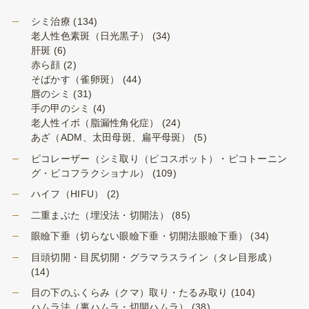
シミ治療
(134)
老人性色素斑（日光黒子）
(34)
肝斑
(6)
赤ら顔
(2)
そばかす（雀卵斑）
(44)
唇のシミ
(31)
手の甲のシミ
(4)
老人性イボ（脂漏性角化症）
(24)
あざ（ADM、太田母斑、扁平母斑）
(5)
ピコレーザー（シミ取り（ピコスポット）・ピコトーニン
グ・ピコフラクショナル）
(109)
ハイフ（HIFU）
(2)
二重まぶた（埋没法・切開法）
(85)
眼瞼下垂（切らない眼瞼下垂・切開法眼瞼下垂）
(34)
目頭切開・目尻切開・グラマラスライン（タレ目形成）
(14)
目の下のふくらみ（クマ）取り・たるみ取り
(104)
ハムラ法（裏ハムラ・切開ハムラ）
(38)