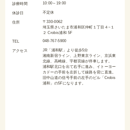
10:00～19:00
診療時間
不定休
休診日
〒330-0062
住所
埼玉県さいたま市浦和区仲町１丁目４−１
２ Crobis浦和 5F
048-767-5900
TEL
JR「浦和駅」より徒歩5分
アクセス
湘南新宿ライン、上野東京ライン、京浜東
北線、高崎線、宇都宮線が停車します。
浦和駅北口を出て右手に進み、イトーヨー
カドーの手前を左折して線路を背に直進。
旧中山道の信号手前の左手のビル「Crobis
浦和」の5Fになります。