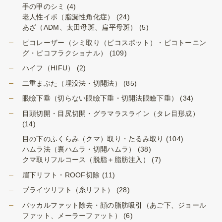
手の甲のシミ
(4)
老人性イボ（脂漏性角化症）
(24)
あざ（ADM、太田母斑、扁平母斑）
(5)
ピコレーザー（シミ取り（ピコスポット）・ピコトーニン
グ・ピコフラクショナル）
(109)
ハイフ（HIFU）
(2)
二重まぶた（埋没法・切開法）
(85)
眼瞼下垂（切らない眼瞼下垂・切開法眼瞼下垂）
(34)
目頭切開・目尻切開・グラマラスライン（タレ目形成）
(14)
目の下のふくらみ（クマ）取り・たるみ取り
(104)
ハムラ法（裏ハムラ・切開ハムラ）
(38)
クマ取りフルコース（脱脂＋脂肪注入）
(7)
眉下リフト・ROOF切除
(11)
ブライツリフト（糸リフト）
(28)
バッカルファット除去・顔の脂肪吸引（あご下、ジョール
ファット、メーラーファット）
(6)