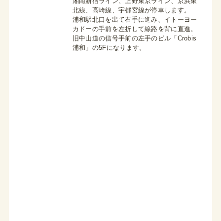
湘南新宿ライン、上野東京ライン、京浜東
北線、高崎線、宇都宮線が停車します。
浦和駅北口を出て右手に進み、イトーヨー
カドーの手前を左折して線路を背に直進。
旧中山道の信号手前の左手のビル「Crobis
浦和」の5Fになります。