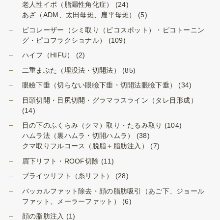
老人性イボ（脂漏性角化症）
(24)
あざ（ADM、太田母斑、扁平母斑）
(5)
ピコレーザー（シミ取り（ピコスポット）・ピコトーニン
グ・ピコフラクショナル）
(109)
ハイフ（HIFU）
(2)
二重まぶた（埋没法・切開法）
(85)
眼瞼下垂（切らない眼瞼下垂・切開法眼瞼下垂）
(34)
目頭切開・目尻切開・グラマラスライン（タレ目形成）
(14)
目の下のふくらみ（クマ）取り・たるみ取り
(104)
ハムラ法（裏ハムラ・切開ハムラ）
(38)
クマ取りフルコース（脱脂＋脂肪注入）
(7)
眉下リフト・ROOF切除
(11)
ブライツリフト（糸リフト）
(28)
バッカルファット除去・顔の脂肪吸引（あご下、ジョール
ファット、メーラーファット）
(6)
顔の脂肪注入
(1)