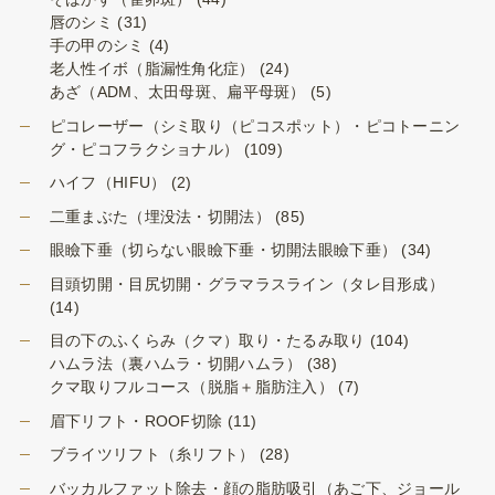
唇のシミ
(31)
手の甲のシミ
(4)
老人性イボ（脂漏性角化症）
(24)
あざ（ADM、太田母斑、扁平母斑）
(5)
ピコレーザー（シミ取り（ピコスポット）・ピコトーニン
グ・ピコフラクショナル）
(109)
ハイフ（HIFU）
(2)
二重まぶた（埋没法・切開法）
(85)
眼瞼下垂（切らない眼瞼下垂・切開法眼瞼下垂）
(34)
目頭切開・目尻切開・グラマラスライン（タレ目形成）
(14)
目の下のふくらみ（クマ）取り・たるみ取り
(104)
ハムラ法（裏ハムラ・切開ハムラ）
(38)
クマ取りフルコース（脱脂＋脂肪注入）
(7)
眉下リフト・ROOF切除
(11)
ブライツリフト（糸リフト）
(28)
バッカルファット除去・顔の脂肪吸引（あご下、ジョール