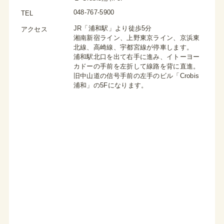
048-767-5900
TEL
JR「浦和駅」より徒歩5分
アクセス
湘南新宿ライン、上野東京ライン、京浜東
北線、高崎線、宇都宮線が停車します。
浦和駅北口を出て右手に進み、イトーヨー
カドーの手前を左折して線路を背に直進。
旧中山道の信号手前の左手のビル「Crobis
浦和」の5Fになります。