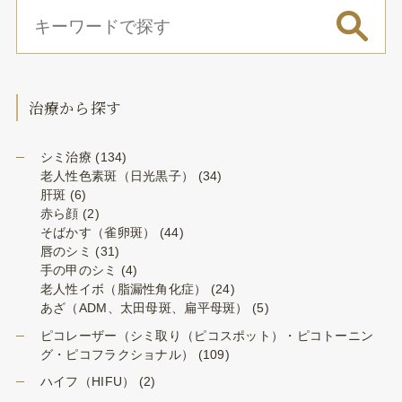
治療から探す
シミ治療
(134)
老人性色素斑（日光黒子）
(34)
肝斑
(6)
赤ら顔
(2)
そばかす（雀卵斑）
(44)
唇のシミ
(31)
手の甲のシミ
(4)
老人性イボ（脂漏性角化症）
(24)
あざ（ADM、太田母斑、扁平母斑）
(5)
ピコレーザー（シミ取り（ピコスポット）・ピコトーニン
グ・ピコフラクショナル）
(109)
ハイフ（HIFU）
(2)