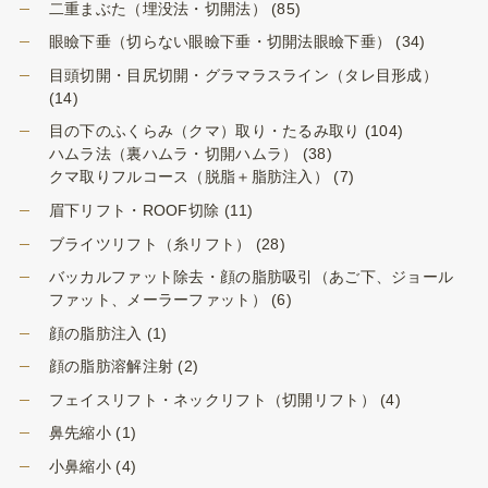
二重まぶた（埋没法・切開法）
(85)
眼瞼下垂（切らない眼瞼下垂・切開法眼瞼下垂）
(34)
目頭切開・目尻切開・グラマラスライン（タレ目形成）
(14)
目の下のふくらみ（クマ）取り・たるみ取り
(104)
ハムラ法（裏ハムラ・切開ハムラ）
(38)
クマ取りフルコース（脱脂＋脂肪注入）
(7)
眉下リフト・ROOF切除
(11)
ブライツリフト（糸リフト）
(28)
バッカルファット除去・顔の脂肪吸引（あご下、ジョール
ファット、メーラーファット）
(6)
顔の脂肪注入
(1)
顔の脂肪溶解注射
(2)
フェイスリフト・ネックリフト（切開リフト）
(4)
鼻先縮小
(1)
小鼻縮小
(4)