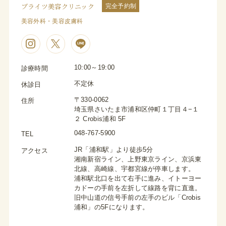
ブライツ美容クリニック
完全予約制
美容外科・美容皮膚科
10:00～19:00
診療時間
不定休
休診日
〒330-0062
住所
埼玉県さいたま市浦和区仲町１丁目４−１
２ Crobis浦和 5F
048-767-5900
TEL
JR「浦和駅」より徒歩5分
アクセス
湘南新宿ライン、上野東京ライン、京浜東
北線、高崎線、宇都宮線が停車します。
浦和駅北口を出て右手に進み、イトーヨー
カドーの手前を左折して線路を背に直進。
旧中山道の信号手前の左手のビル「Crobis
浦和」の5Fになります。