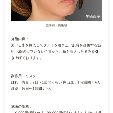
施術前・施術後
施術内容：
溶ける糸を挿入してタルミを引き上げ肌質を改善する施
術 お顔の目立たない位置から、糸を挿入したるみを引
き上げております。
副作用・リスク：
腫れ・痛み：2日〜1週間くらい 内出血：1~2週間くらい
針跡：数日〜1週間くらい
施術の価格：
110,000円(税込)〜1,100,000円(税込) 挿入する糸の本数