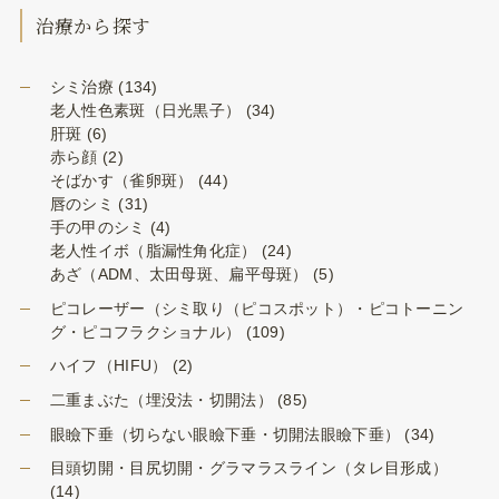
治療から探す
シミ治療
(134)
老人性色素斑（日光黒子）
(34)
肝斑
(6)
赤ら顔
(2)
そばかす（雀卵斑）
(44)
唇のシミ
(31)
手の甲のシミ
(4)
老人性イボ（脂漏性角化症）
(24)
あざ（ADM、太田母斑、扁平母斑）
(5)
ピコレーザー（シミ取り（ピコスポット）・ピコトーニン
グ・ピコフラクショナル）
(109)
ハイフ（HIFU）
(2)
二重まぶた（埋没法・切開法）
(85)
眼瞼下垂（切らない眼瞼下垂・切開法眼瞼下垂）
(34)
目頭切開・目尻切開・グラマラスライン（タレ目形成）
(14)