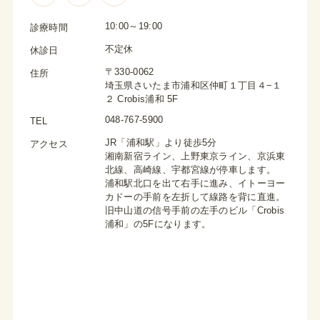
10:00～19:00
診療時間
不定休
休診日
〒330-0062
住所
埼玉県さいたま市浦和区仲町１丁目４−１
２ Crobis浦和 5F
048-767-5900
TEL
JR「浦和駅」より徒歩5分
アクセス
湘南新宿ライン、上野東京ライン、京浜東
北線、高崎線、宇都宮線が停車します。
浦和駅北口を出て右手に進み、イトーヨー
カドーの手前を左折して線路を背に直進。
旧中山道の信号手前の左手のビル「Crobis
浦和」の5Fになります。