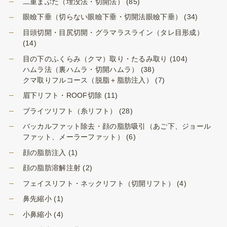
二重まぶた（埋没法・切開法）
(85)
眼瞼下垂（切らない眼瞼下垂・切開法眼瞼下垂）
(34)
目頭切開・目尻切開・グラマラスライン（タレ目形成）
(14)
目の下のふくらみ（クマ）取り・たるみ取り
(104)
ハムラ法（裏ハムラ・切開ハムラ）
(38)
クマ取りフルコース（脱脂＋脂肪注入）
(7)
眉下リフト・ROOF切除
(11)
ブライツリフト（糸リフト）
(28)
バッカルファット除去・顔の脂肪吸引（あご下、ジョール
ファット、メーラーファット）
(6)
顔の脂肪注入
(1)
顔の脂肪溶解注射
(2)
フェイスリフト・ネックリフト（切開リフト）
(4)
鼻先縮小
(1)
小鼻縮小
(4)