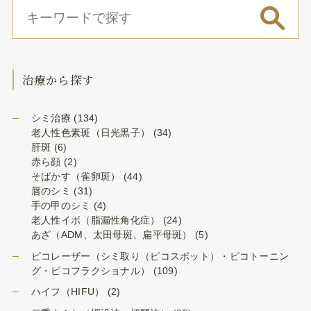
治療から探す
シミ治療
(134)
老人性色素斑（日光黒子）
(34)
肝斑
(6)
赤ら顔
(2)
そばかす（雀卵斑）
(44)
唇のシミ
(31)
手の甲のシミ
(4)
老人性イボ（脂漏性角化症）
(24)
あざ（ADM、太田母斑、扁平母斑）
(5)
ピコレーザー（シミ取り（ピコスポット）・ピコトーニン
グ・ピコフラクショナル）
(109)
ハイフ（HIFU）
(2)