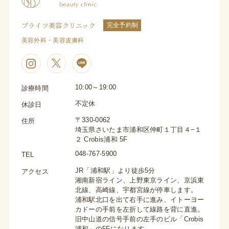
ブライツ美容クリニック
完全予約制
美容外科・美容皮膚科
10:00～19:00
診療時間
不定休
休診日
〒330-0062
住所
埼玉県さいたま市浦和区仲町１丁目４−１
２ Crobis浦和 5F
048-767-5900
TEL
JR「浦和駅」より徒歩5分
アクセス
湘南新宿ライン、上野東京ライン、京浜東
北線、高崎線、宇都宮線が停車します。
浦和駅北口を出て右手に進み、イトーヨー
カドーの手前を左折して線路を背に直進。
旧中山道の信号手前の左手のビル「Crobis
浦和」の5Fになります。