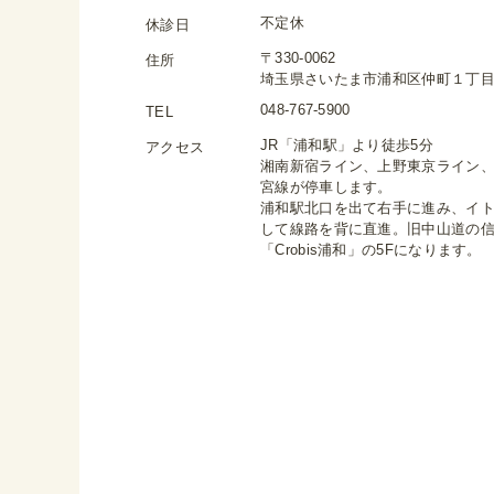
不定休
休診日
〒330-0062
住所
埼玉県さいたま市浦和区仲町１丁目４−１
048-767-5900
TEL
JR「浦和駅」より徒歩5分
アクセス
湘南新宿ライン、上野東京ライン
宮線が停車します。
浦和駅北口を出て右手に進み、イ
して線路を背に直進。旧中山道の
「Crobis浦和」の5Fになります。