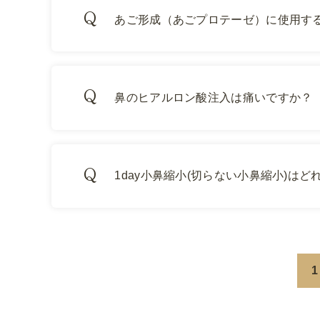
あご形成（あごプロテーゼ）に使用す
鼻のヒアルロン酸注入は痛いですか？
1day小鼻縮小(切らない小鼻縮小)は
1