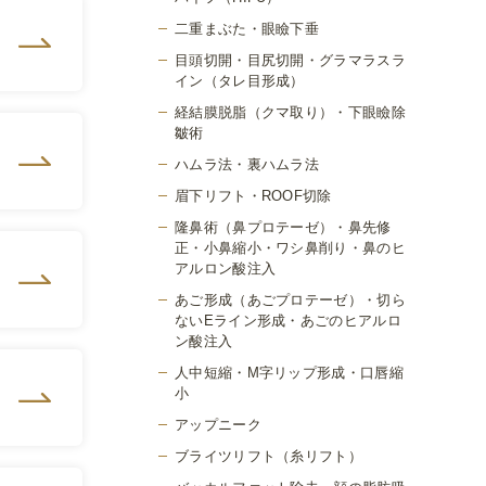
二重まぶた・眼瞼下垂
目頭切開・目尻切開・グラマラスラ
イン（タレ目形成）
経結膜脱脂（クマ取り）・下眼瞼除
皺術
ハムラ法・裏ハムラ法
眉下リフト・ROOF切除
隆鼻術（鼻プロテーゼ）・鼻先修
正・小鼻縮小・ワシ鼻削り・鼻のヒ
アルロン酸注入
あご形成（あごプロテーゼ）・切ら
ないEライン形成・あごのヒアルロ
ン酸注入
人中短縮・M字リップ形成・口唇縮
小
アップニーク
ブライツリフト（糸リフト）