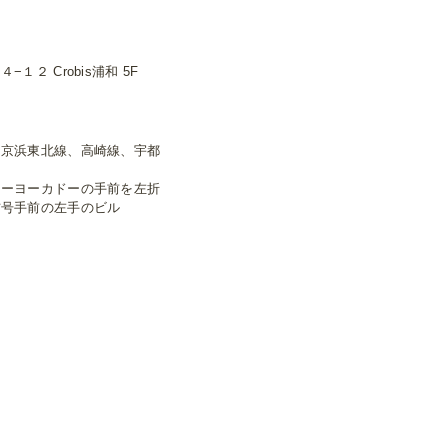
２ Crobis浦和 5F
、京浜東北線、高崎線、宇都
トーヨーカドーの手前を左折
信号手前の左手のビル