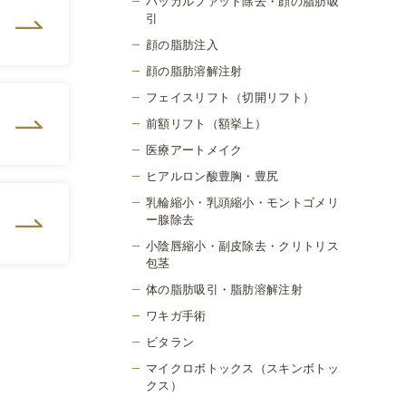
バッカルファット除去・顔の脂肪吸
引
顔の脂肪注入
顔の脂肪溶解注射
フェイスリフト（切開リフト）
前額リフト（額挙上）
医療アートメイク
ヒアルロン酸豊胸・豊尻
乳輪縮小・乳頭縮小・モントゴメリ
ー腺除去
小陰唇縮小・副皮除去・クリトリス
包茎
体の脂肪吸引・脂肪溶解注射
ワキガ手術
ビタラン
マイクロボトックス（スキンボトッ
クス）