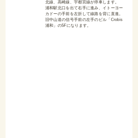
北線、高崎線、宇都宮線が停車します。
浦和駅北口を出て右手に進み、イトーヨー
カドーの手前を左折して線路を背に直進。
旧中山道の信号手前の左手のビル「Crobis
浦和」の5Fになります。