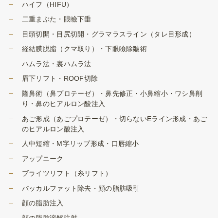
ハイフ（HIFU）
二重まぶた・眼瞼下垂
目頭切開・目尻切開・グラマラスライン（タレ目形成）
経結膜脱脂（クマ取り）・下眼瞼除皺術
ハムラ法・裏ハムラ法
眉下リフト・ROOF切除
隆鼻術（鼻プロテーゼ）・鼻先修正・小鼻縮小・ワシ鼻削
り・鼻のヒアルロン酸注入
あご形成（あごプロテーゼ）・切らないEライン形成・あご
のヒアルロン酸注入
人中短縮・M字リップ形成・口唇縮小
アップニーク
ブライツリフト（糸リフト）
バッカルファット除去・顔の脂肪吸引
顔の脂肪注入
顔の脂肪溶解注射