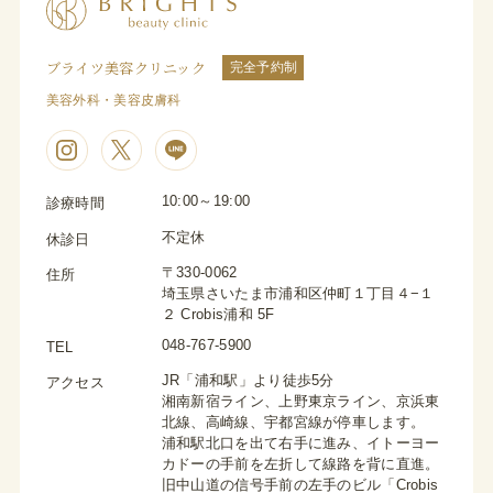
ブライツ美容クリニック
完全予約制
美容外科・美容皮膚科
10:00～19:00
診療時間
不定休
休診日
〒330-0062
住所
埼玉県さいたま市浦和区仲町１丁目４−１
２ Crobis浦和 5F
048-767-5900
TEL
JR「浦和駅」より徒歩5分
アクセス
湘南新宿ライン、上野東京ライン、京浜東
北線、高崎線、宇都宮線が停車します。
浦和駅北口を出て右手に進み、イトーヨー
カドーの手前を左折して線路を背に直進。
旧中山道の信号手前の左手のビル「Crobis