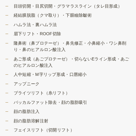
目頭切開・目尻切開・グラマラスライン（タレ目形成）
経結膜脱脂（クマ取り）・下眼瞼除皺術
ハムラ法・裏ハムラ法
眉下リフト・ROOF切除
隆鼻術（鼻プロテーゼ）・鼻先修正・小鼻縮小・ワシ鼻削
り・鼻のヒアルロン酸注入
あご形成（あごプロテーゼ）・切らないEライン形成・あご
のヒアルロン酸注入
人中短縮・M字リップ形成・口唇縮小
アップニーク
ブライツリフト（糸リフト）
バッカルファット除去・顔の脂肪吸引
顔の脂肪注入
顔の脂肪溶解注射
フェイスリフト（切開リフト）