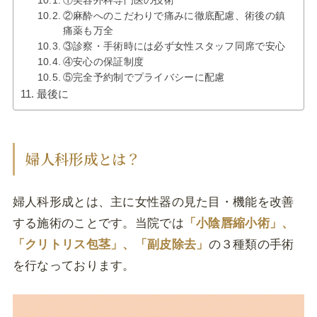
①美容外科専門医の技術
②麻酔へのこだわりで痛みに徹底配慮、術後の鎮
痛薬も万全
③診察・手術時には必ず女性スタッフ同席で安心
④安心の保証制度
⑤完全予約制でプライバシーに配慮
最後に
婦人科形成とは？
婦人科形成とは、主に女性器の見た目・機能を改善
する施術のことです。当院では
「小陰唇縮小術」、
「クリトリス包茎」、「副皮除去」
の３種類の手術
を行なっております。