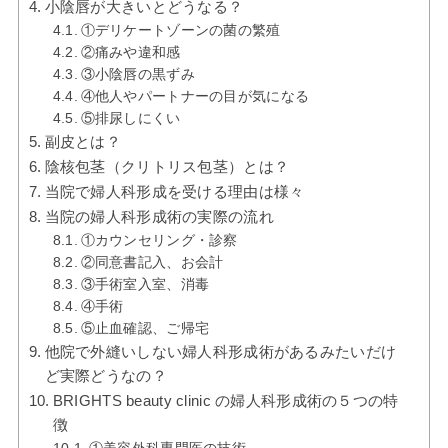
小陰唇が大きいとどうなる？
①デリケートゾーンの菌の繁殖
②痛みや違和感
③小陰唇の黒ずみ
④他人やパートナーの目が気になる
⑤排尿しにくい
副皮とは？
陰核包茎（クリトリス包茎）とは？
当院で婦人科形成を受ける理由は様々
当院の婦人科形成術の実際の流れ
①カウンセリング・診察
②同意書記入、お会計
③手術室入室、消毒
④手術
⑤止血確認、ご帰宅
他院で外縫いしない婦人科形成術があるみたいだけ
ど実際どうなの？
BRIGHTS beauty clinic の婦人科形成術の５つの特
徴