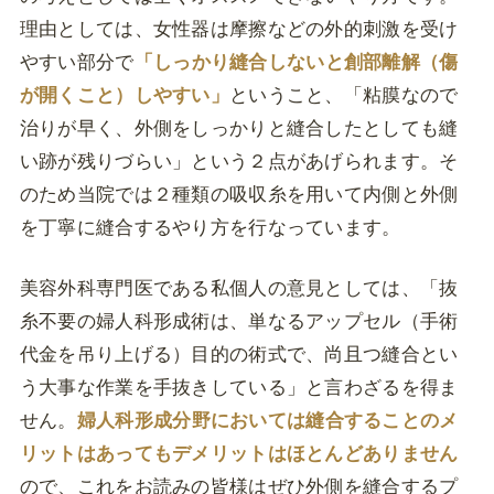
理由としては、女性器は摩擦などの外的刺激を受け
やすい部分で
「しっかり縫合しないと創部離解（傷
が開くこと）しやすい」
ということ、「粘膜なので
治りが早く、外側をしっかりと縫合したとしても縫
い跡が残りづらい」という２点があげられます。そ
のため当院では２種類の吸収糸を用いて内側と外側
を丁寧に縫合するやり方を行なっています。
美容外科専門医である私個人の意見としては、「抜
糸不要の婦人科形成術は、単なるアップセル（手術
代金を吊り上げる）目的の術式で、尚且つ縫合とい
う大事な作業を手抜きしている」と言わざるを得ま
せん。
婦人科形成分野においては縫合することのメ
リットはあってもデメリットはほとんどありません
ので、これをお読みの皆様はぜひ外側を縫合するプ