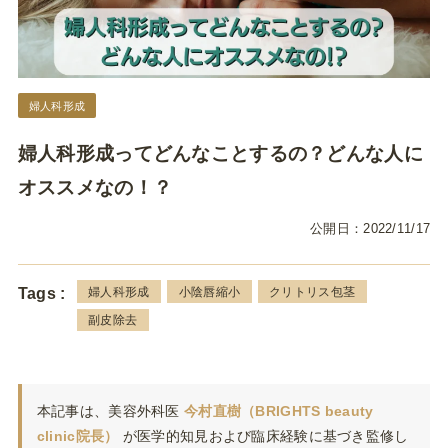
婦人科形成
婦人科形成ってどんなことするの？どんな人に
オススメなの！？
公開日：
2022/11/17
婦人科形成
小陰唇縮小
クリトリス包茎
Tags :
副皮除去
本記事は、美容外科医
今村直樹（BRIGHTS beauty
clinic院長）
が医学的知見および臨床経験に基づき監修し