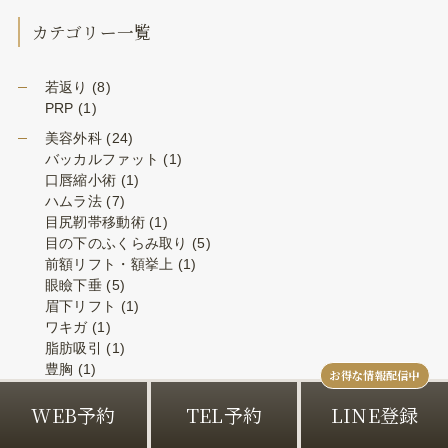
カテゴリー一覧
若返り
(8)
PRP
(1)
美容外科
(24)
バッカルファット
(1)
口唇縮小術
(1)
ハムラ法
(7)
目尻靭帯移動術
(1)
目の下のふくらみ取り
(5)
前額リフト・額挙上
(1)
眼瞼下垂
(5)
眉下リフト
(1)
ワキガ
(1)
脂肪吸引
(1)
豊胸
(1)
アゴ形成
(1)
WEB予約
TEL予約
LINE登録
婦人科形成
(1)
二重
(2)